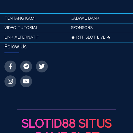
TENTANG KAMI
JADWAL BANK
VIDEO TUTORIAL
SPONSORS
LINK ALTERNATIF
🔥 RTP SLOT LIVE 🔥
Follow Us
SLOTID88 SITUS