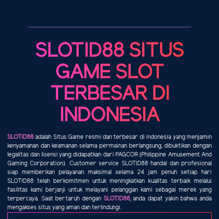
SLOTID88 SITUS
GAME SLOT
TERBESAR DI
INDONESIA
SLOTID88
adalah Situs Game resmi dan terbesar di indonesia yang menjamin
kenyamanan dan keamanan selama permainan berlangsung, dibuktikan dengan
legalitas dan lisensi yang didapatkan dari PAGCOR (Philippine Amusement And
Gaming Corporation). Customer service SLOTID88 handal dan profesional
siap memberikan pelayanan maksimal selama 24 jam penuh setiap hari
SLOTID88 telah berkomitmen untuk meningkatkan kualitas terbaik melalui
fasilitas kami berjanji untuk melayani pelanggan kami sebagai merek yang
terpercaya. Saat bertaruh dengan
SLOTID88
, anda dapat yakin bahwa anda
mengakses situs yang aman dan terlindungi.