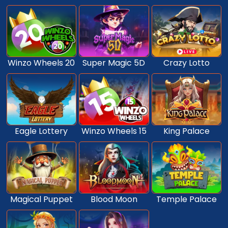
Winzo Wheels 20
Super Magic 5D
Crazy Lotto
Eagle Lottery
Winzo Wheels 15
King Palace
Magical Puppet
Blood Moon
Temple Palace