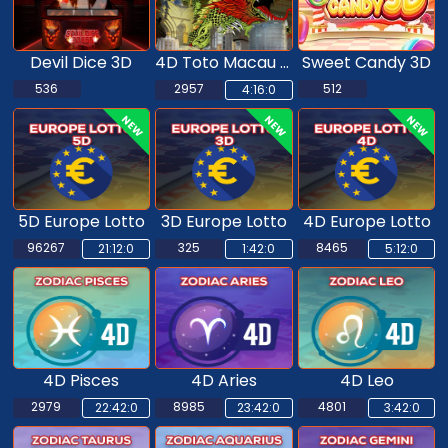
Devil Dice 3D
4D Toto Macau Pools
Sweet Candy 3D
536
2957
512
4:15:59
NEW
NEW
NEW
5D Europe Lotto
3D Europe Lotto
4D Europe Lotto
96267
325
8465
21:11:59
1:41:59
5:11:59
4D Pisces
4D Aries
4D Leo
2979
8985
4801
22:41:59
23:41:59
3:41:59