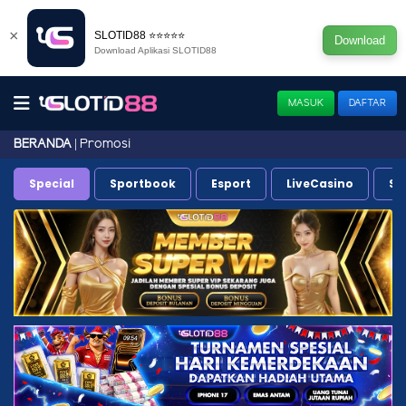
×
SLOTID88 ⭐⭐⭐⭐⭐
Download
Download Aplikasi SLOTID88
MASUK
DAFTAR
Promosi
BERANDA
Special
Sportbook
Esport
LiveCasino
Sl