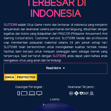
TERBESAR DI
INDONESIA
SLOTID88
adalah Situs Game resmi dan terbesar di indonesia yang menjamin
kenyamanan dan keamanan selama permainan berlangsung, dibuktikan dengan
legalitas dan lisensi yang didapatkan dari PAGCOR (Philippine Amusement And
Gaming Corporation). Customer service SLOTID88 handal dan profesional
siap memberikan pelayanan maksimal selama 24 jam penuh setiap hari
SLOTID88 telah berkomitmen untuk meningkatkan kualitas terbaik melalui
fasilitas kami berjanji untuk melayani pelanggan kami sebagai merek yang
terpercaya. Saat bertaruh dengan
SLOTID88
, anda dapat yakin bahwa anda
mengakses situs yang aman dan terlindungi.
Read More
Dukungan Perangkat :
Keamanan Terjamin :
Lisensi :