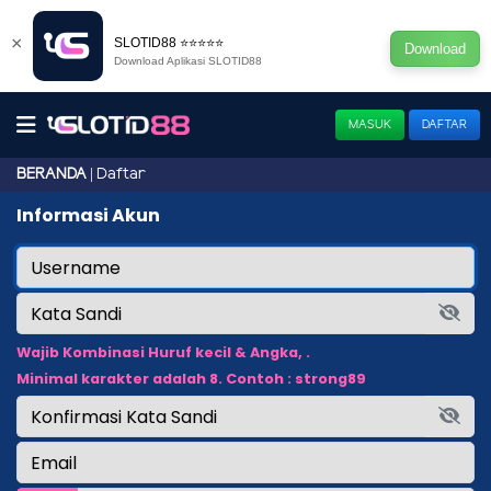
×
SLOTID88 ⭐⭐⭐⭐⭐
Download
Download Aplikasi SLOTID88
MASUK
DAFTAR
Daftar
BERANDA
Informasi Akun
Wajib Kombinasi Huruf kecil & Angka, .
Minimal karakter adalah 8. Contoh : strong89