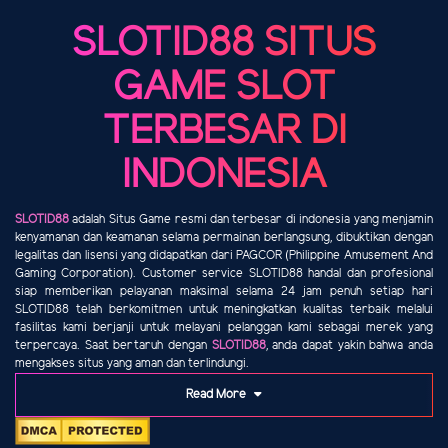
SLOTID88 SITUS
GAME SLOT
TERBESAR DI
INDONESIA
SLOTID88
adalah Situs Game resmi dan terbesar di indonesia yang menjamin
kenyamanan dan keamanan selama permainan berlangsung, dibuktikan dengan
legalitas dan lisensi yang didapatkan dari PAGCOR (Philippine Amusement And
Gaming Corporation). Customer service SLOTID88 handal dan profesional
siap memberikan pelayanan maksimal selama 24 jam penuh setiap hari
SLOTID88 telah berkomitmen untuk meningkatkan kualitas terbaik melalui
fasilitas kami berjanji untuk melayani pelanggan kami sebagai merek yang
terpercaya. Saat bertaruh dengan
SLOTID88
, anda dapat yakin bahwa anda
mengakses situs yang aman dan terlindungi.
Read More